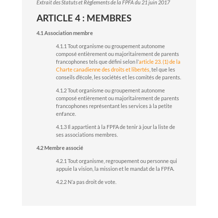
Extrait des Statuts et Règlements de la FPFA du 21 juin 2017
ARTICLE 4 : MEMBRES
4.1 Association membre
4.1.1 Tout organisme ou groupement autonome
composé entièrement ou majoritairement de parents
francophones tels que défini selon l’
article 23. (1) de la
Charte canadienne des droits et libertés
, tel que les
conseils d’école, les sociétés et les comités de parents.
4.1.2 Tout organisme ou groupement autonome
composé entièrement ou majoritairement de parents
francophones représentant les services à la petite
enfance.
4.1.3 Il appartient à la FPFA de tenir à jour la liste de
ses associations membres.
4.2 Membre associé
4.2.1 Tout organisme, regroupement ou personne qui
appuie la vision, la mission et le mandat de la FPFA.
4.2.2 N’a pas droit de vote.