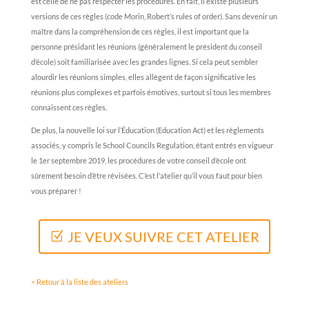
est celle de ne pas respecter les procédures. En fait, il existe plusieurs
versions de ces règles (code Morin, Robert’s rules of order). Sans devenir un
maître dans la compréhension de ces règles, il est important que la
personne présidant les réunions (généralement le président du conseil
d’école) soit familiarisée avec les grandes lignes. Si cela peut sembler
alourdir les réunions simples, elles allègent de façon significative les
réunions plus complexes et parfois émotives, surtout si tous les membres
connaissent ces règles.
De plus, la nouvelle loi sur l’Éducation (Education Act) et les règlements
associés, y compris le School Councils Regulation, étant entrés en vigueur
le 1er septembre 2019, les procédures de votre conseil d’école ont
sûrement besoin d’être révisées. C’est l’atelier qu’il vous faut pour bien
vous préparer !
JE VEUX SUIVRE CET ATELIER
< Retour à la liste des ateliers