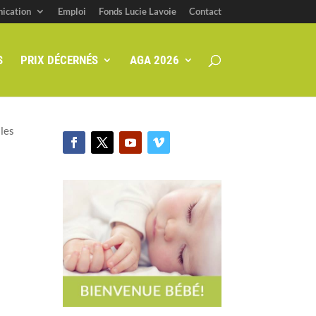
ication
Emploi
Fonds Lucie Lavoie
Contact
S
PRIX DÉCERNÉS
AGA 2026
lles