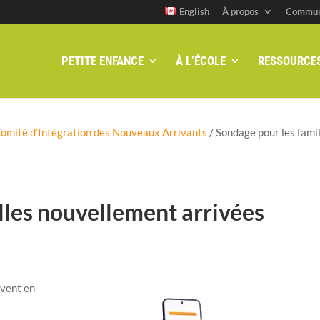
English
À propos
Commun
PETITE ENFANCE
À L’ÉCOLE
RESSOURCE
omité d’Intégration des Nouveaux Arrivants
/
Sondage pour les fami
lles nouvellement arrivées
ivent en