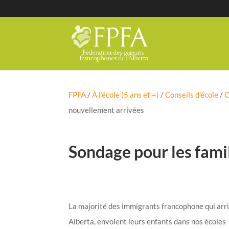
FPFA
/
À l’école (5 ans et +)
/
Conseils d’école
/
C
nouvellement arrivées
Sondage pour les fami
La majorité des immigrants francophone qui arr
Alberta, envoient leurs enfants dans nos écoles