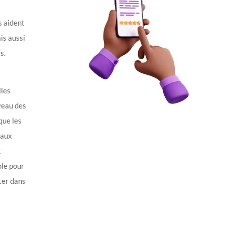
s aident
ais aussi
s.
lles
iveau des
que les
 aux
t
ole pour
ter dans