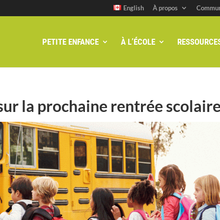
English
À propos
Commun
PETITE ENFANCE
À L’ÉCOLE
RESSOURCE
ur la prochaine rentrée scolair