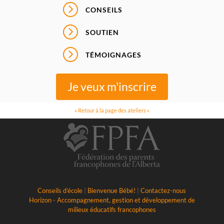
=
CONSEILS
=
SOUTIEN
=
TÉMOIGNAGES
Je veux m'inscrire
» Retour à la page des ateliers «
Conseils d’école
|
Bienvenue Bébé!
|
Contactez-nous
Horizon - Accompagnement, gestion et développement de
milieux éducatifs francophones