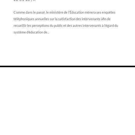
Comme dans le passé, le ministère de l’Éducation mènera ses enquêtes
téléphoniques annuelles sur la satisfaction des intervenants afin de
recueillir les perceptions du public et des autres intervenants à l’égard du
système d’éducation de...